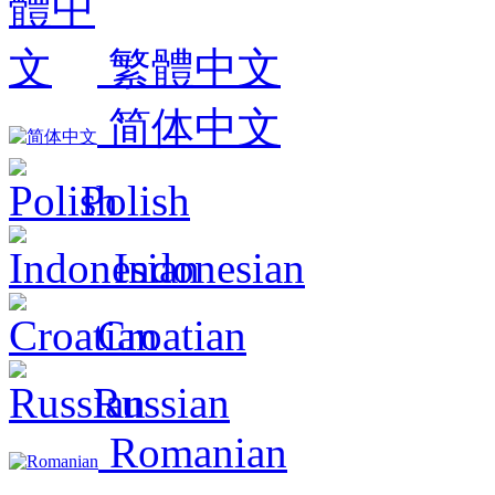
繁體中文
简体中文
Polish
Indonesian
Croatian
Russian
Romanian