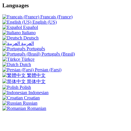
Languages
Français (France)
English (US)
Español
Italiano
Deutsch
العربية
Português
Português (Brasil)
Türkçe
Dutch
Persian (Farsi)
繁體中文
简体中文
Polish
Indonesian
Croatian
Russian
Romanian