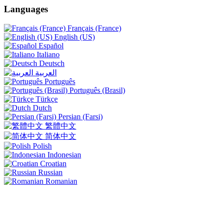
Languages
Français (France)
English (US)
Español
Italiano
Deutsch
العربية
Português
Português (Brasil)
Türkçe
Dutch
Persian (Farsi)
繁體中文
简体中文
Polish
Indonesian
Croatian
Russian
Romanian