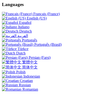
Languages
Français (France)
English (US)
Español
Italiano
Deutsch
العربية
Português
Português (Brasil)
Türkçe
Dutch
Persian (Farsi)
繁體中文
简体中文
Polish
Indonesian
Croatian
Russian
Romanian