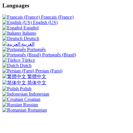
Languages
Français (France)
English (US)
Español
Italiano
Deutsch
العربية
Português
Português (Brasil)
Türkçe
Dutch
Persian (Farsi)
繁體中文
简体中文
Polish
Indonesian
Croatian
Russian
Romanian